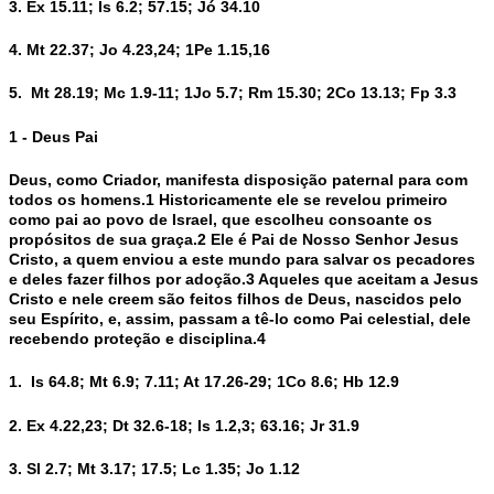
3. Ex 15.11; Is 6.2; 57.15; Jó 34.10
4. Mt 22.37; Jo 4.23,24; 1Pe 1.15,16
5. Mt 28.19; Mc 1.9-11; 1Jo 5.7; Rm 15.30; 2Co 13.13; Fp 3.3
1 - Deus Pai
Deus, como Criador, manifesta disposição paternal para com
todos os homens.1 Historicamente ele se revelou primeiro
como pai ao povo de Israel, que escolheu consoante os
propósitos de sua graça.2 Ele é Pai de Nosso Senhor Jesus
Cristo, a quem enviou a este mundo para salvar os pecadores
e deles fazer filhos por adoção.3 Aqueles que aceitam a Jesus
Cristo e nele creem são feitos filhos de Deus, nascidos pelo
seu Espírito, e, assim, passam a tê-lo como Pai celestial, dele
recebendo proteção e disciplina.4
1. Is 64.8; Mt 6.9; 7.11; At 17.26-29; 1Co 8.6; Hb 12.9
2. Ex 4.22,23; Dt 32.6-18; Is 1.2,3; 63.16; Jr 31.9
3. Sl 2.7; Mt 3.17; 17.5; Lc 1.35; Jo 1.12