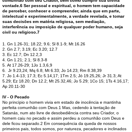
comunhão com seu Criador, bem como cumprir sua divina
vontade.6 Ser pessoal e espiritual, o homem tem capacidade
de perceber, conhecer e compreender, ainda que em parte,
intelectual e experimentalmente, a verdade revelada, e tomar
suas decisões em matéria religiosa, sem mediação,
interferência ou imposição de qualquer poder humano, seja
civil ou religioso.7
1. Gn 1.26-31; 18.22; 9.6; Sl 8.1-9; Mt 16.26
2. Gn 2.7; 3.19; Ec 3.20; 12.7
3. Ec 12.7; Dn 12.2,3
4. Gn 1.21; 2.1; Sl 8.3-8
5. At 17.26-29; 1Jo 1.3,6,9
6. Jr 9.23,24; Mq 6.8; Mt 6.33; Jo 14.23; Rm 8.38,39
7. Jo 1.4-13; 17.3; Ec 5.14,17; 1Tm 2.5; Jó 19.25,26; Jr 31.3; At
5.29; Ez 18.20; Dn 12.2; Mt 25.32,46; Jo 5.29; 1Co 15; 1Ts 4.16,17;
Ap 20.11-30
IV - O Pecado
No princípio o homem vivia em estado de inocência e mantinha
perfeita comunhão com Deus.1 Mas, cedendo à tentação de
Satanás, num ato livre de desobediência contra seu Criador, o
homem caiu no pecado e assim perdeu a comunhão com Deus e
dele ficou separado.2 Em consequência da queda de nossos
primeiros pais, todos somos, por natureza, pecadores e inclinados