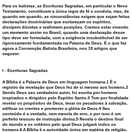
Para os batistas, as Escrituras Sagradas, em particular o Novo
Testamento, constituem a única regra de fé e conduta, mas, de
quando em quando, as circunstâncias exigem que sejam feitas
declarações doutrinárias que esclareçam os espíritos,
dissipem dúvidas e reafirmem posições. Cremos estar vivendo
um momento assim no Brasil, quando uma declaração desse
tipo deve ser formulada, com a exigência insubstituível de ser
rigorosamente fundamentada na Palavra de Deus. É o que faz
agora a Convenção Batista Brasileira, nos 19 artigos que
seguem:
I - Escrituras Sagradas
A Bíblia é a Palavra de Deus em linguagem humana.1 É o
registro da revelação que Deus fez de si mesmo aos homens.2
Sendo Deus seu verdadeiro autor, foi escrita por homens
inspirados e dirigidos pelo Espírito Santo.3 Tem por finalidade
revelar os propósitos de Deus, levar os pecadores à salvação,
edificar os crentes e promover a glória de Deus.4 Seu
conteúdo é a verdade, sem mescla de erro, e por isso é um
perfeito tesouro de instrução divina.5 Revela o destino final
do mundo e os critérios pelo qual Deus julgará todos os
homens.6 A Bíblia é a autoridade única em matéria de religião,