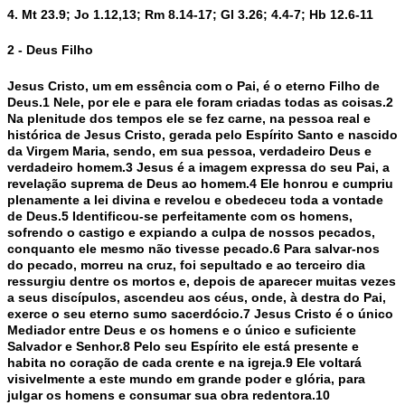
4. Mt 23.9; Jo 1.12,13; Rm 8.14-17; Gl 3.26; 4.4-7; Hb 12.6-11
2 - Deus Filho
Jesus Cristo, um em essência com o Pai, é o eterno Filho de
Deus.1 Nele, por ele e para ele foram criadas todas as coisas.2
Na plenitude dos tempos ele se fez carne, na pessoa real e
histórica de Jesus Cristo, gerada pelo Espírito Santo e nascido
da Virgem Maria, sendo, em sua pessoa, verdadeiro Deus e
verdadeiro homem.3 Jesus é a imagem expressa do seu Pai, a
revelação suprema de Deus ao homem.4 Ele honrou e cumpriu
plenamente a lei divina e revelou e obedeceu toda a vontade
de Deus.5 Identificou-se perfeitamente com os homens,
sofrendo o castigo e expiando a culpa de nossos pecados,
conquanto ele mesmo não tivesse pecado.6 Para salvar-nos
do pecado, morreu na cruz, foi sepultado e ao terceiro dia
ressurgiu dentre os mortos e, depois de aparecer muitas vezes
a seus discípulos, ascendeu aos céus, onde, à destra do Pai,
exerce o seu eterno sumo sacerdócio.7 Jesus Cristo é o único
Mediador entre Deus e os homens e o único e suficiente
Salvador e Senhor.8 Pelo seu Espírito ele está presente e
habita no coração de cada crente e na igreja.9 Ele voltará
visivelmente a este mundo em grande poder e glória, para
julgar os homens e consumar sua obra redentora.10