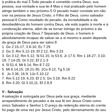
à prática do mal.3 Todo pecado é cometido contra Deus, sua
pessoa, sua vontade e sua lei.4 Mas o mal praticado pelo homem
atinge também o seu próximo.5 O pecado maior consiste em não
crer na pessoa de Jesus Cristo, o Filho de Deus, como salvador
pessoal.6 Como resultado do pecado, da incredulidade e da
desobediência do homem contra Deus, ele está sujeito à morte e à
condenação eterna, além de se tornar inimigo do próximo e da
própria criação de Deus.7 Separado de Deus, o homem é
absolutamente incapaz de salvar-se a si mesmo e assim depende
da graça de Deus para ser salvo.8
1. Gn 2.15-17; 3.8-10; Ec 7.29
2. Gn 3; Rm 5.12-19; Ef 2.12; Rm 3.23
3. Gn 3.12; Rm 5.12; Sl 51.15; Is 53.6; Jr 17.5; Rm 1.18-27; 3.10-
19; 7.14-25; Gl 3.22; Ef 2.1-3
4. Sl 51.4; Mt 6.14; Rm 8.7-22
5. Mt 6.14,15; 18.21-35; 1Co 8.12; Tg 5.16
6. Jo 3.36; 16.9; 1Jo 5.10-12
7. Rm 5.12-19; 6.23; Ef 2.5; Gn 3.18; Rm 8.22
8. Rm 3.20; Gl 3.10,11; Ef 2.8,9
V - Salvação
A salvação é outorgada por Deus pela sua graça, mediante
arrependimento do pecador e da sua fé em Jesus Cristo como
único Salvador e Senhor.1 O preço da redenção eterna do crente
foi pago de uma vez por Jesus Cristo, pelo derramamento do seu