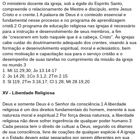
O ministério docente da igreja, sob a égide do Espírito Santo,
compreende o relacionamento de Mestre e discípulo, entre Jesus
Cristo e o crente.1 A palavra de Deus é o conteúdo essencial e
fundamental nesse processo e no programa de aprendizagem
cristã.2 O programa de educação religiosa nas igrejas é necessário
para a instrução e desenvolvimento de seus membros, a fim
de “crescerem em tudo naquele que é a cabeça, Cristo”. Às igrejas
cabe cuidar do doutrinamento adequado dos crentes, visando à sua
formação e desenvolvimento espiritual, moral e eclesiástico, bem
como motivação e capacitação sua para o serviço cristão e o
desempenho de suas tarefas no cumprimento da missão da igreja
no mundo.3
1. Mt 11.29,30; Jo 13.14-17
2. Jo 14.26; 1Co 3.1,2; 2Tm 2.15
3. Sl 119; 2Tm 3.16,17; Cl 1.28; Mt 28.19,20
XV - Liberdade Religiosa
Deus e somente Deus é o Senhor da consciência.1 A liberdade
religiosa é um dos direitos fundamentais do homem, inerente à sua
natureza moral e espiritual.2 Por força dessa natureza, a liberdade
religiosa não deve sofrer ingerência de qualquer poder humano.3
Cada pessoa tem o direito de cultuar a Deus, segundo os ditames
de sua consciência, livre de coações de qualquer espécie.4 A igreja
e o Estado devem estar separados por serem diferentes em sua