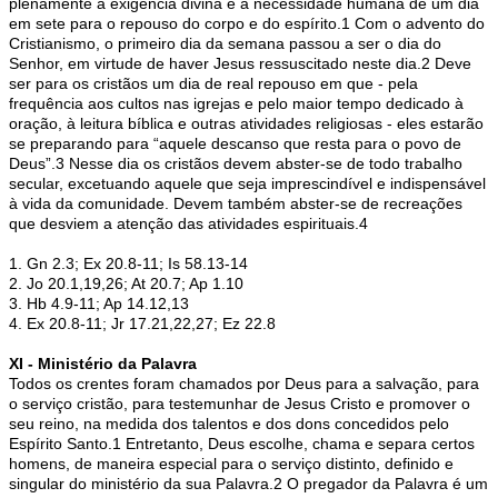
plenamente a exigência divina e a necessidade humana de um dia
em sete para o repouso do corpo e do espírito.1 Com o advento do
Cristianismo, o primeiro dia da semana passou a ser o dia do
Senhor, em virtude de haver Jesus ressuscitado neste dia.2 Deve
ser para os cristãos um dia de real repouso em que - pela
frequência aos cultos nas igrejas e pelo maior tempo dedicado à
oração, à leitura bíblica e outras atividades religiosas - eles estarão
se preparando para “aquele descanso que resta para o povo de
Deus”.3 Nesse dia os cristãos devem abster-se de todo trabalho
secular, excetuando aquele que seja imprescindível e indispensável
à vida da comunidade. Devem também abster-se de recreações
que desviem a atenção das atividades espirituais.4
1. Gn 2.3; Ex 20.8-11; Is 58.13-14
2. Jo 20.1,19,26; At 20.7; Ap 1.10
3. Hb 4.9-11; Ap 14.12,13
4. Ex 20.8-11; Jr 17.21,22,27; Ez 22.8
XI - Ministério da Palavra
Todos os crentes foram chamados por Deus para a salvação, para
o serviço cristão, para testemunhar de Jesus Cristo e promover o
seu reino, na medida dos talentos e dos dons concedidos pelo
Espírito Santo.1 Entretanto, Deus escolhe, chama e separa certos
homens, de maneira especial para o serviço distinto, definido e
singular do ministério da sua Palavra.2 O pregador da Palavra é um