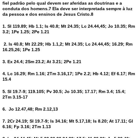
fiel padrão pelo qual devem ser aferidas as doutrinas e a
conduta dos homens.7 Ela deve ser interpretada sempre à luz
da pessoa e dos ensinos de Jesus Cristo.8
1. Sl 119.89; Hb 1.1; Is 40.8; Mt 24.35; Lc 24.44,45; Jo 10.35; Rm
3.2; 1Pe 1.25; 2Pe 1.21
2. Is 40.8; Mt 22.29; Hb 1.1,2; Mt 24.35; Lc 24.44,45; 16.29; Rm
16.25,26; 1Pe 1.25
3. Ex 24.4; 2Sm 23.2; At 3.21; 2Pe 1.21
4. Lc 16.29; Rm 1.16; 2Tm 3.16,17; 1Pe 2.2; Hb 4.12; Ef 6.17; Rm
15.4
5. Sl 19.7-9; 119.105; Pv 30.5; Jo 10.35; 17.17; Rm 3.4; 15.4;
2Tm 3.15-17
6. Jo 12.47,48; Rm 2.12,13
7. 2Cr 24.19; Sl 19.7-9; Is 34.16; Mt 5.17,18; Is 8.20; At 17.11; Gl
6.16; Fp 3.16; 2Tm 1.13