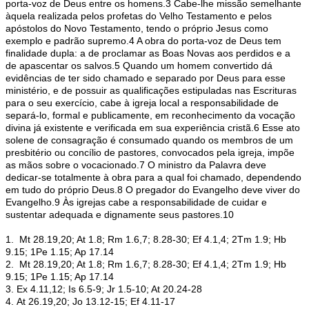
porta-voz de Deus entre os homens.3 Cabe-lhe missão semelhante
àquela realizada pelos profetas do Velho Testamento e pelos
apóstolos do Novo Testamento, tendo o próprio Jesus como
exemplo e padrão supremo.4 A obra do porta-voz de Deus tem
finalidade dupla: a de proclamar as Boas Novas aos perdidos e a
de apascentar os salvos.5 Quando um homem convertido dá
evidências de ter sido chamado e separado por Deus para esse
ministério, e de possuir as qualificações estipuladas nas Escrituras
para o seu exercício, cabe à igreja local a responsabilidade de
separá-lo, formal e publicamente, em reconhecimento da vocação
divina já existente e verificada em sua experiência cristã.6 Esse ato
solene de consagração é consumado quando os membros de um
presbitério ou concílio de pastores, convocados pela igreja, impõe
as mãos sobre o vocacionado.7 O ministro da Palavra deve
dedicar-se totalmente à obra para a qual foi chamado, dependendo
em tudo do próprio Deus.8 O pregador do Evangelho deve viver do
Evangelho.9 Às igrejas cabe a responsabilidade de cuidar e
sustentar adequada e dignamente seus pastores.10
1. Mt 28.19,20; At 1.8; Rm 1.6,7; 8.28-30; Ef 4.1,4; 2Tm 1.9; Hb
9.15; 1Pe 1.15; Ap 17.14
2. Mt 28.19,20; At 1.8; Rm 1.6,7; 8.28-30; Ef 4.1,4; 2Tm 1.9; Hb
9.15; 1Pe 1.15; Ap 17.14
3. Ex 4.11,12; Is 6.5-9; Jr 1.5-10; At 20.24-28
4. At 26.19,20; Jo 13.12-15; Ef 4.11-17