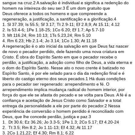
sangue na cruz.2 A salvação é individual e significa a redenção do
homem na inteireza do seu ser.3 É um dom gratuito que
Deus oferece a todos os homens e que compreende a
regeneração, a justificação, a santificação e a glorificação.4
1. Sl 37.39; Is 55.5; Sf 3.17; Tt 2.9-11; Ef 2.8,9; At 15.11; 4.12
2. Is 53.4-6; 1Pe 1.18-25; 1Co 6.20; Ef 1.7; Ap 5.7-10
3. Mt 116.24; Rm 10.13; 1Ts 5.23,24; Rm 5.10
4. Rm 6.23; Hb 2.1-4; Jo 3.14; 1Co 1.30; At 11.18
A regeneração é o ato inicial da salvação em que Deus faz nascer
de novo o pecador perdido, dele fazendo uma nova criatura em
Cristo. É obra do Espírito Santo em que o pecador recebe o
perdão, a justificação, a adoção como filho de Deus, a vida eterna e
o dom do Espírito Santo. Nesse ato o novo crente é batizado no
Espírito Santo, é por ele selado para o dia da redenção final e é
liberto do castigo eterno dos seus pecados.1 Há duas condições
para o pecador ser regenerado: arrependimento e fé. O
arrependimento implica mudança radical do homem interior, por
força do que ele se afasta do pecado e se volta para Deus. A fé é a
confiança e aceitação de Jesus Cristo como Salvador e a total
entrega da personalidade a ele por parte do pecador.2 Nessa
experiência de conversão o homem perdido é reconciliado com
Deus, que lhe concede perdão, justiça e paz.3
1. Dt 30.6; Ez 36.26; Jo 3.3-5; 1Pe 1.3; 2Co 5.17; Ef 4.20-24
2. Tt 3.5; Rm 8.2; Jo 1.11-13; Ef 4.32; At 11.17
3. 2Co 1.21,22; Ef 4.30; Rm 8.1; 6.22