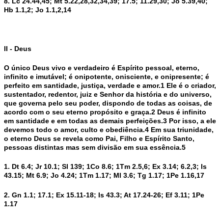
8. Lc 24.44,45; Mt 5.22,28,32,34,39; 17.5; 11.29,30; Jo 5.39,40;
Hb 1.1,2; Jo 1.1,2,14
II - Deus
O único Deus vivo e verdadeiro é Espírito pessoal, eterno,
infinito e imutável; é onipotente, onisciente, e onipresente; é
perfeito em santidade, justiça, verdade e amor.1 Ele é o criador,
sustentador, redentor, juiz e Senhor da história e do universo,
que governa pelo seu poder, dispondo de todas as coisas, de
acordo com o seu eterno propósito e graça.2 Deus é infinito
em santidade e em todas as demais perfeições.3 Por isso, a ele
devemos todo o amor, culto e obediência.4 Em sua triunidade,
o eterno Deus se revela como Pai, Filho e Espírito Santo,
pessoas distintas mas sem divisão em sua essência.5
1. Dt 6.4; Jr 10.1; Sl 139; 1Co 8.6; 1Tm 2.5,6; Ex 3.14; 6.2,3; Is
43.15; Mt 6.9; Jo 4.24; 1Tm 1.17; Ml 3.6; Tg 1.17; 1Pe 1.16,17
2. Gn 1.1; 17.1; Ex 15.11-18; Is 43.3; At 17.24-26; Ef 3.11; 1Pe
1.17