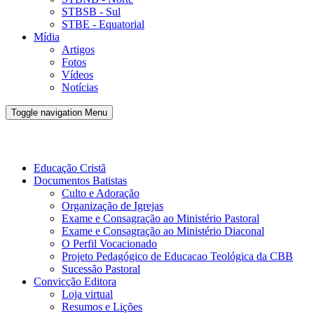
STBSB - Sul
STBE - Equatorial
Mídia
Artigos
Fotos
Vídeos
Notícias
Toggle navigation
Menu
Conveno Batista Brasileira - CBB
Educação Cristã
Documentos Batistas
Culto e Adoração
Organização de Igrejas
Exame e Consagração ao Ministério Pastoral
Exame e Consagração ao Ministério Diaconal
O Perfil Vocacionado
Projeto Pedagógico de Educacao Teológica da CBB
Sucessão Pastoral
Convicção Editora
Loja virtual
Resumos e Lições