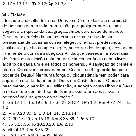
2. 1Co 13.12; 1Ts 2.12; Ap 21.3,4
VI - Eleição
Eleição é a escolha feita por Deus, em Cristo, desde a eternidade,
de pessoas para a vida eterna, não por qualquer mérito, mas
segundo a riqueza da sua graça.1 Antes da criação do mundo,
Deus, no exercício da sua soberania divina e à luz de sua
presciência de todas as coisas, elegeu, chamou, predestinou,
justificou e glorificou aqueles que, no correr dos tempos, aceitariam
livremente o dom da salvação.2 Ainda que baseada na soberania
de Deus, essa eleição está em perfeita consonância com o livre-
arbítrio de cada um e de todos os homens.3 A salvação do crente é
eterna. Os salvos perseveram em Cristo e estão guardados pelo
poder de Deus.4 Nenhuma força ou circunstância tem poder para
separar o crente do amor de Deus em Cristo Jesus.5 O novo
nascimento, o perdão, a justificação, a adoção como filhos de Deus,
a eleição e o dom do Espírito Santo asseguram aos salvos a
permanência na graça da salvação.6
1. Gn 12.1-3; Ex 19.5,6; Ez 36.22,23,32; 1Pe 1.2; Rm 9.22-24; 1Ts
1.4
2. Rm 8.28-30; Ef 1.3-14; 2Ts 2.13,14
3. Dt 30.15-20; Jo 15.16; Rm 8.35-39; 1Pe 5.10
4. Jo 3.16,36; Jo 10.28,29; 1Jo 2.19
5. Mt 24.13; Rm 8.35-39
6. Jo 10.28; Rm 8.35-39; Jd 24