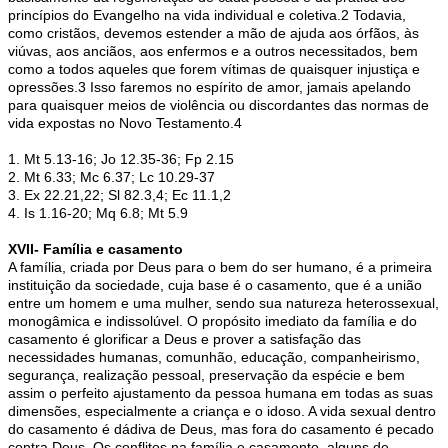
princípios do Evangelho na vida individual e coletiva.2 Todavia,
como cristãos, devemos estender a mão de ajuda aos órfãos, às
viúvas, aos anciãos, aos enfermos e a outros necessitados, bem
como a todos aqueles que forem vítimas de quaisquer injustiça e
opressões.3 Isso faremos no espírito de amor, jamais apelando
para quaisquer meios de violência ou discordantes das normas de
vida expostas no Novo Testamento.4
1. Mt 5.13-16; Jo 12.35-36; Fp 2.15
2. Mt 6.33; Mc 6.37; Lc 10.29-37
3. Ex 22.21,22; Sl 82.3,4; Ec 11.1,2
4. Is 1.16-20; Mq 6.8; Mt 5.9
XVII- Família e casamento
A família, criada por Deus para o bem do ser humano, é a primeira
instituição da sociedade, cuja base é o casamento, que é a união
entre um homem e uma mulher, sendo sua natureza heterossexual,
monogâmica e indissolúvel. O propósito imediato da família e do
casamento é glorificar a Deus e prover a satisfação das
necessidades humanas, comunhão, educação, companheirismo,
segurança, realização pessoal, preservação da espécie e bem
assim o perfeito ajustamento da pessoa humana em todas as suas
dimensões, especialmente a criança e o idoso. A vida sexual dentro
do casamento é dádiva de Deus, mas fora do casamento é pecado
contra Deus. Os conflitos na família e casamento, alguns de