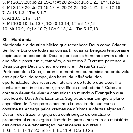
5. Mt 28.19,20; Jo 21.15-17; At 20.24-28; 1Co 1.21; Ef 4.12-16
6. Mt 28.19,20; Jo 21.15-17; At 20.24-28; 1Co 1.21; Ef 4.12-16
7. At 13.1-3; 1Tm 3.1-7
8. At 13.3; 1Tm 4.14
9. Mt 10.9,10; Lc 10.7; 1Co 9.13,14; 1Tm 5.17,18
10. Mt 10.9,10; Lc 10.7; 1Co 9.13,14; 1Tm 5.17,18
XII - Mordomia
Mordomia é a doutrina bíblica que reconhece Deus como Criador,
Senhor e Dono de todas as coisas.1 Todas as bênçãos temporais e
espirituais procedem de Deus e por isso os homens devem a ele o
que são e possuem e, também, o sustento.2 O crente pertence a
Deus porque Deus o criou e o remiu em Jesus Cristo.3
Pertencendo a Deus, o crente é mordomo ou administrador da vida,
das aptidões, do tempo, dos bens, da influência, das
oportunidades, dos recursos naturais e de tudo o que Deus lhe
confia em seu infinito amor, providência e sabedoria.4 Cabe ao
crente o dever de viver e comunicar ao mundo o Evangelho que
recebeu de Deus.5 As Escrituras Sagradas ensinam que o plano
específico de Deus para o sustento financeiro de sua causa
consiste na entrega pelos crentes de dízimos e ofertas alçadas.6
Devem eles trazer à igreja sua contribuição sistemática e
proporcional com alegria e liberdade, para o sustento do ministério,
das obras de evangelização, beneficência e outras.7
1. Gn 1.1; 14.17-20; Sl 24.1; Ec 11.9; 1Co 10.26