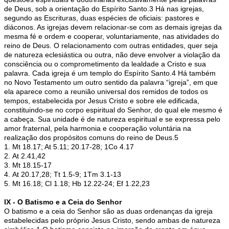
de Deus, sob a orientação do Espírito Santo.3 Há nas igrejas,
segundo as Escrituras, duas espécies de oficiais: pastores e
diáconos. As igrejas devem relacionar-se com as demais igrejas da
mesma fé e ordem e cooperar, voluntariamente, nas atividades do
reino de Deus. O relacionamento com outras entidades, quer seja
de natureza eclesiástica ou outra, não deve envolver a violação da
consciência ou o comprometimento da lealdade a Cristo e sua
palavra. Cada igreja é um templo do Espírito Santo.4 Há também
no Novo Testamento um outro sentido da palavra “igreja”, em que
ela aparece como a reunião universal dos remidos de todos os
tempos, estabelecida por Jesus Cristo e sobre ele edificada,
constituindo-se no corpo espiritual do Senhor, do qual ele mesmo é
a cabeça. Sua unidade é de natureza espiritual e se expressa pelo
amor fraternal, pela harmonia e cooperação voluntária na
realização dos propósitos comuns do reino de Deus.5
1. Mt 18.17; At 5.11; 20.17-28; 1Co 4.17
2. At 2.41,42
3. Mt 18.15-17
4. At 20.17,28; Tt 1.5-9; 1Tm 3.1-13
5. Mt 16.18; Cl 1.18; Hb 12.22-24; Ef 1.22,23
IX - O Batismo e a Ceia do Senhor
O batismo e a ceia do Senhor são as duas ordenanças da igreja
estabelecidas pelo próprio Jesus Cristo, sendo ambas de natureza