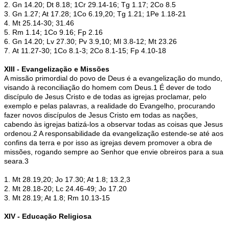
2. Gn 14.20; Dt 8.18; 1Cr 29.14-16; Tg 1.17; 2Co 8.5
3. Gn 1.27; At 17.28; 1Co 6.19,20; Tg 1.21; 1Pe 1.18-21
4. Mt 25.14-30; 31.46
5. Rm 1.14; 1Co 9.16; Fp 2.16
6. Gn 14.20; Lv 27.30; Pv 3.9,10; Ml 3.8-12; Mt 23.26
7. At 11.27-30; 1Co 8.1-3; 2Co 8.1-15; Fp 4.10-18
XIII - Evangelização e Missões
A missão primordial do povo de Deus é a evangelização do mundo,
visando à reconciliação do homem com Deus.1 É dever de todo
discípulo de Jesus Cristo e de todas as igrejas proclamar, pelo
exemplo e pelas palavras, a realidade do Evangelho, procurando
fazer novos discípulos de Jesus Cristo em todas as nações,
cabendo às igrejas batizá-los a observar todas as coisas que Jesus
ordenou.2 A responsabilidade da evangelização estende-se até aos
confins da terra e por isso as igrejas devem promover a obra de
missões, rogando sempre ao Senhor que envie obreiros para a sua
seara.3
1. Mt 28.19,20; Jo 17.30; At 1.8; 13.2,3
2. Mt 28.18-20; Lc 24.46-49; Jo 17.20
3. Mt 28.19; At 1.8; Rm 10.13-15
XIV - Educação Religiosa