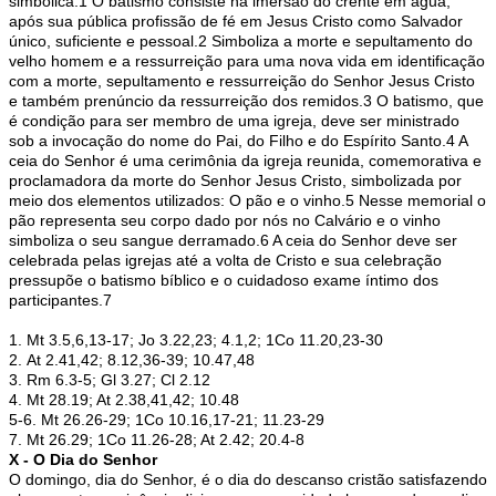
simbólica.1 O batismo consiste na imersão do crente em água,
após sua pública profissão de fé em Jesus Cristo como Salvador
único, suficiente e pessoal.2 Simboliza a morte e sepultamento do
velho homem e a ressurreição para uma nova vida em identificação
com a morte, sepultamento e ressurreição do Senhor Jesus Cristo
e também prenúncio da ressurreição dos remidos.3 O batismo, que
é condição para ser membro de uma igreja, deve ser ministrado
sob a invocação do nome do Pai, do Filho e do Espírito Santo.4 A
ceia do Senhor é uma cerimônia da igreja reunida, comemorativa e
proclamadora da morte do Senhor Jesus Cristo, simbolizada por
meio dos elementos utilizados: O pão e o vinho.5 Nesse memorial o
pão representa seu corpo dado por nós no Calvário e o vinho
simboliza o seu sangue derramado.6 A ceia do Senhor deve ser
celebrada pelas igrejas até a volta de Cristo e sua celebração
pressupõe o batismo bíblico e o cuidadoso exame íntimo dos
participantes.7
1. Mt 3.5,6,13-17; Jo 3.22,23; 4.1,2; 1Co 11.20,23-30
2. At 2.41,42; 8.12,36-39; 10.47,48
3. Rm 6.3-5; Gl 3.27; Cl 2.12
4. Mt 28.19; At 2.38,41,42; 10.48
5-6. Mt 26.26-29; 1Co 10.16,17-21; 11.23-29
7. Mt 26.29; 1Co 11.26-28; At 2.42; 20.4-8
X - O Dia do Senhor
O domingo, dia do Senhor, é o dia do descanso cristão satisfazendo