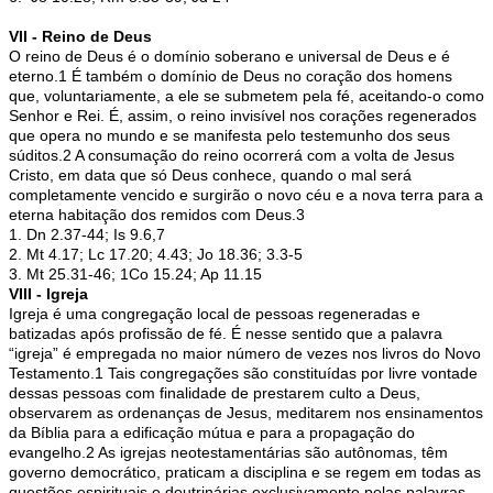
VII - Reino de Deus
O reino de Deus é o domínio soberano e universal de Deus e é
eterno.1 É também o domínio de Deus no coração dos homens
que, voluntariamente, a ele se submetem pela fé, aceitando-o como
Senhor e Rei. É, assim, o reino invisível nos corações regenerados
que opera no mundo e se manifesta pelo testemunho dos seus
súditos.2 A consumação do reino ocorrerá com a volta de Jesus
Cristo, em data que só Deus conhece, quando o mal será
completamente vencido e surgirão o novo céu e a nova terra para a
eterna habitação dos remidos com Deus.3
1. Dn 2.37-44; Is 9.6,7
2. Mt 4.17; Lc 17.20; 4.43; Jo 18.36; 3.3-5
3. Mt 25.31-46; 1Co 15.24; Ap 11.15
VIII - Igreja
Igreja é uma congregação local de pessoas regeneradas e
batizadas após profissão de fé. É nesse sentido que a palavra
“igreja” é empregada no maior número de vezes nos livros do Novo
Testamento.1 Tais congregações são constituídas por livre vontade
dessas pessoas com finalidade de prestarem culto a Deus,
observarem as ordenanças de Jesus, meditarem nos ensinamentos
da Bíblia para a edificação mútua e para a propagação do
evangelho.2 As igrejas neotestamentárias são autônomas, têm
governo democrático, praticam a disciplina e se regem em todas as
questões espirituais e doutrinárias exclusivamente pelas palavras