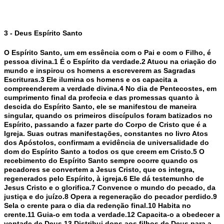
3 - Deus Espírito Santo
O Espírito Santo, um em essência com o Pai e com o Filho, é
pessoa divina.1 É o Espírito da verdade.2 Atuou na criação do
mundo e inspirou os homens a escreverem as Sagradas
Escrituras.3 Ele ilumina os homens e os capacita a
compreenderem a verdade divina.4 No dia de Pentecostes, em
cumprimento final da profecia e das promessas quanto à
descida do Espírito Santo, ele se manifestou de maneira
singular, quando os primeiros discípulos foram batizados no
Espírito, passando a fazer parte do Corpo de Cristo que é a
Igreja. Suas outras manifestações, constantes no livro Atos
dos Apóstolos, confirmam a evidência de universalidade do
dom do Espírito Santo a todos os que creem em Cristo.5 O
recebimento do Espírito Santo sempre ocorre quando os
pecadores se convertem a Jesus Cristo, que os integra,
regenerados pelo Espírito, à igreja.6 Ele dá testemunho de
Jesus Cristo e o glorifica.7 Convence o mundo do pecado, da
justiça e do juízo.8 Opera a regeneração do pecador perdido.9
Sela o crente para o dia da redenção final.10 Habita no
crente.11 Guia-o em toda a verdade.12 Capacita-o a obedecer a
vontade de Deus.13 Distribui dons aos filhos de Deus para a