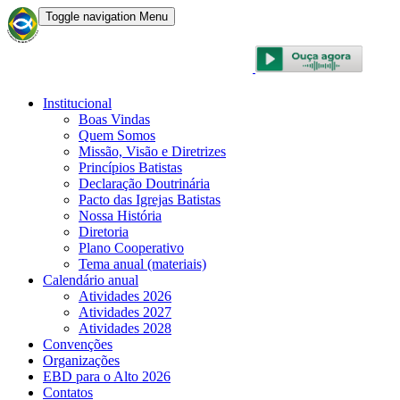
Toggle navigation
Menu
CONVENÇÃO BATISTA BRASILEIRA
Institucional
Boas Vindas
Quem Somos
Missão, Visão e Diretrizes
Princípios Batistas
Declaração Doutrinária
Pacto das Igrejas Batistas
Nossa História
Diretoria
Plano Cooperativo
Tema anual (materiais)
Calendário anual
Atividades 2026
Atividades 2027
Atividades 2028
Convenções
Organizações
EBD para o Alto 2026
Contatos