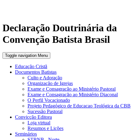
Declaração Doutrinária da
Convenção Batista Brasil
Toggle navigation
Menu
Educação Cristã
Documentos Batistas
Culto e Adoração
Organização de Igrejas
Exame e Consagração ao Ministério Pastoral
Exame e Consagração ao Ministério Diaconal
O Perfil Vocacionado
Projeto Pedagógico de Educacao Teológica da CBB
Sucessão Pastoral
Convicção Editora
Loja virtual
Resumos e Lições
Seminários
STBNB - Norte