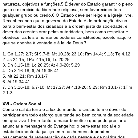
natureza, objetivos e funções.5 É dever do Estado garantir o pleno
gozo e exercício da liberdade religiosa, sem favorecimento a
qualquer grupo ou credo.6 O Estado deve ser leigo e a Igreja livre.
Reconhecendo que o governo do Estado é de ordenação divina
para o bem-estar dos cidadãos e a ordem justa da sociedade, é
dever dos crentes orar pelas autoridades, bem como respeitar e
obedecer às leis e honrar os poderes constituídos, exceto naquilo
que se oponha à vontade e à lei de Deus.7
1. Gn 1.27; 2.7; Sl 9.7-8; Mt 10.28; 23.10; Rm 14.4; 9,13; Tg 4.12
2. Js 24.15; 1Pe 2.15,16; Lc 20.25
3. Dn 3.15-18; Lc 20.25; At 4.9-20; 5.29
4. Dn 3.16-18; 6; At 19.35-41
5. Mt 22.21; Rm 13.1-7
6. At 19.34-41
7. Dn 3.16-18; 6.7-10; Mt 17.27; At 4.18-20; 5.29; Rm 13.1-7; 1Tm
2.1-3
XVI - Ordem Social
Como o sal da terra e a luz do mundo, o cristão tem o dever de
participar em todo esforço que tende ao bem comum da sociedade
em que vive.1 Entretanto, o maior benefício que pode prestar é
anunciar a mensagem do Evangelho; o bem-estar social e o
estabelecimento da justiça entre os homens dependem
basicamente da regeneração de cada pessoa e da prática dos