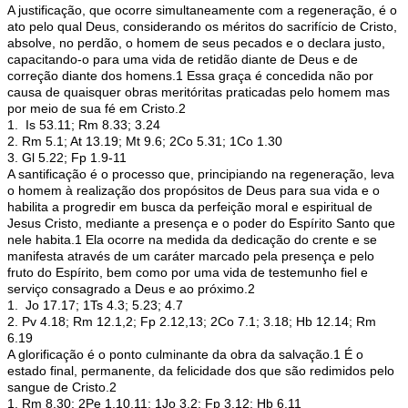
A justificação, que ocorre simultaneamente com a regeneração, é o
ato pelo qual Deus, considerando os méritos do sacrifício de Cristo,
absolve, no perdão, o homem de seus pecados e o declara justo,
capacitando-o para uma vida de retidão diante de Deus e de
correção diante dos homens.1 Essa graça é concedida não por
causa de quaisquer obras meritóritas praticadas pelo homem mas
por meio de sua fé em Cristo.2
1. Is 53.11; Rm 8.33; 3.24
2. Rm 5.1; At 13.19; Mt 9.6; 2Co 5.31; 1Co 1.30
3. Gl 5.22; Fp 1.9-11
A santificação é o processo que, principiando na regeneração, leva
o homem à realização dos propósitos de Deus para sua vida e o
habilita a progredir em busca da perfeição moral e espiritual de
Jesus Cristo, mediante a presença e o poder do Espírito Santo que
nele habita.1 Ela ocorre na medida da dedicação do crente e se
manifesta através de um caráter marcado pela presença e pelo
fruto do Espírito, bem como por uma vida de testemunho fiel e
serviço consagrado a Deus e ao próximo.2
1. Jo 17.17; 1Ts 4.3; 5.23; 4.7
2. Pv 4.18; Rm 12.1,2; Fp 2.12,13; 2Co 7.1; 3.18; Hb 12.14; Rm
6.19
A glorificação é o ponto culminante da obra da salvação.1 É o
estado final, permanente, da felicidade dos que são redimidos pelo
sangue de Cristo.2
1. Rm 8.30; 2Pe 1.10,11; 1Jo 3.2; Fp 3.12; Hb 6.11