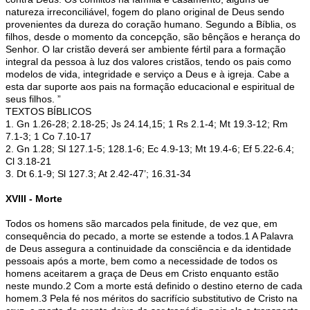
natureza irreconciliável, fogem do plano original de Deus sendo
provenientes da dureza do coração humano. Segundo a Bíblia, os
filhos, desde o momento da concepção, são bênçãos e herança do
Senhor. O lar cristão deverá ser ambiente fértil para a formação
integral da pessoa à luz dos valores cristãos, tendo os pais como
modelos de vida, integridade e serviço a Deus e à igreja. Cabe a
esta dar suporte aos pais na formação educacional e espiritual de
seus filhos. ”
TEXTOS BÍBLICOS
1. Gn 1.26-28; 2.18-25; Js 24.14,15; 1 Rs 2.1-4; Mt 19.3-12; Rm
7.1-3; 1 Co 7.10-17
2. Gn 1.28; Sl 127.1-5; 128.1-6; Ec 4.9-13; Mt 19.4-6; Ef 5.22-6.4;
Cl 3.18-21
3. Dt 6.1-9; Sl 127.3; At 2.42-47’; 16.31-34
XVIII - Morte
Todos os homens são marcados pela finitude, de vez que, em
consequência do pecado, a morte se estende a todos.1 A Palavra
de Deus assegura a continuidade da consciência e da identidade
pessoais após a morte, bem como a necessidade de todos os
homens aceitarem a graça de Deus em Cristo enquanto estão
neste mundo.2 Com a morte está definido o destino eterno de cada
homem.3 Pela fé nos méritos do sacrifício substitutivo de Cristo na