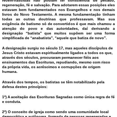
recém-nascidas não podiam ter consciência de pecado,
regeneração, fé e salvação. Para adotarem essas posições eles
estavam bem fundamentados nos Evangelhos e nos demais
livros do Novo Testamento. A mesma fundamentação tinham
todas as outras doutrinas que professavam. Mas sua
exigência de batismo só de convertidos é que mais chamou a
atenção do povo e das autoridades, daí derivando a
designação “batista” que muitos supõem ser uma forma
simplificada de “anabatista”, “aquele que batiza de novo”.
A designação surgiu no século 17, mas aqueles discípulos de
Jesus Cristo estavam espiritualmente ligados a todos os que,
através dos séculos, procuraram permanecer fiéis aos
ensinamentos das Escrituras, repudiando, mesmo com risco
da própria vida, os acréscimos e corrupções de origem
humana.
Através dos tempos, os batistas se têm notabilizado pela
defesa destes princípios:
1º) A aceitação das Escrituras Sagradas como única regra de fé
e conduta.
2º) O conceito de igreja como sendo uma comunidade local
democrática e autônoma, formada de pessoas regeneradas e