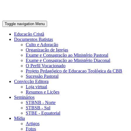
Toggle navigation
Menu
Educação Cristã
Documentos Batistas
Culto e Adoração
Organização de Igrejas
Exame e Consagração ao Ministério Pastoral
Exame e Consagração ao Ministério Diaconal
O Perfil Vocacionado
Projeto Pedagógico de Educacao Teológica da CBB
Sucessão Pastoral
Convicção Editora
Loja virtual
Resumos e Lições
Seminários
STBNB - Norte
STBSB - Sul
STBE - Equatorial
Mídia
Artigos
Fotos