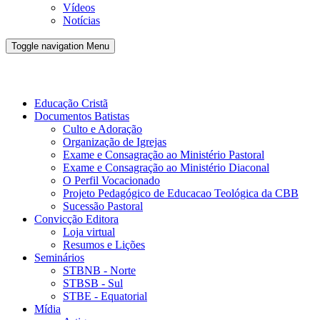
Vídeos
Notícias
Toggle navigation
Menu
Conveno Batista Brasileira - CBB
Educação Cristã
Documentos Batistas
Culto e Adoração
Organização de Igrejas
Exame e Consagração ao Ministério Pastoral
Exame e Consagração ao Ministério Diaconal
O Perfil Vocacionado
Projeto Pedagógico de Educacao Teológica da CBB
Sucessão Pastoral
Convicção Editora
Loja virtual
Resumos e Lições
Seminários
STBNB - Norte
STBSB - Sul
STBE - Equatorial
Mídia