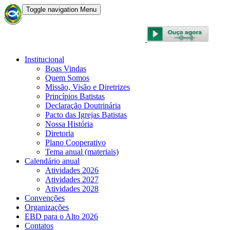
Toggle navigation
Menu
CONVENÇÃO BATISTA BRASILEIRA
Institucional
Boas Vindas
Quem Somos
Missão, Visão e Diretrizes
Princípios Batistas
Declaração Doutrinária
Pacto das Igrejas Batistas
Nossa História
Diretoria
Plano Cooperativo
Tema anual (materiais)
Calendário anual
Atividades 2026
Atividades 2027
Atividades 2028
Convenções
Organizações
EBD para o Alto 2026
Contatos