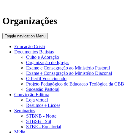
Organizações
Toggle navigation
Menu
Educação Cristã
Documentos Batistas
Culto e Adoração
Organização de Igrejas
Exame e Consagração ao Ministério Pastoral
Exame e Consagração ao Ministério Diaconal
O Perfil Vocacionado
Projeto Pedagógico de Educacao Teológica da CBB
Sucessão Pastoral
Convicção Editora
Loja virtual
Resumos e Lições
Seminários
STBNB - Norte
STBSB - Sul
STBE - Equatorial
Mídia