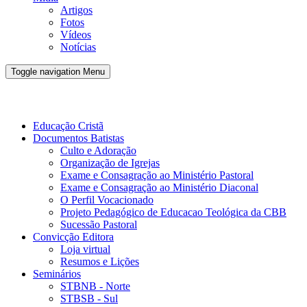
Artigos
Fotos
Vídeos
Notícias
Toggle navigation
Menu
Conveno Batista Brasileira - CBB
Educação Cristã
Documentos Batistas
Culto e Adoração
Organização de Igrejas
Exame e Consagração ao Ministério Pastoral
Exame e Consagração ao Ministério Diaconal
O Perfil Vocacionado
Projeto Pedagógico de Educacao Teológica da CBB
Sucessão Pastoral
Convicção Editora
Loja virtual
Resumos e Lições
Seminários
STBNB - Norte
STBSB - Sul