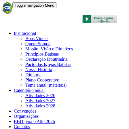
Toggle navigation
Menu
CONVENÇÃO BATISTA BRASILEIRA
Institucional
Boas Vindas
Quem Somos
Missão, Visão e Diretrizes
Princípios Batistas
Declaração Doutrinária
Pacto das Igrejas Batistas
Nossa História
Diretoria
Plano Cooperativo
Tema anual (materiais)
Calendário anual
Atividades 2026
Atividades 2027
Atividades 2028
Convenções
Organizações
EBD para o Alto 2026
Contatos