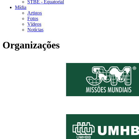
STBE - Equatorial
Mídia
Artigos
Fotos
Vídeos
Notícias
Organizações