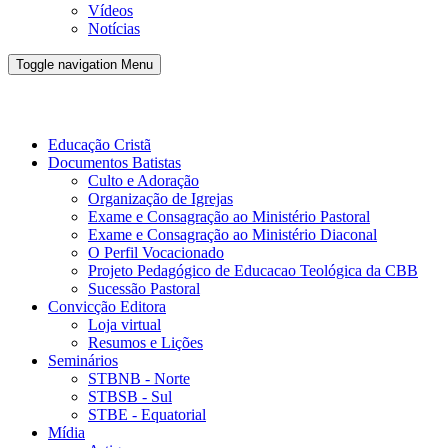
Vídeos
Notícias
Toggle navigation
Menu
Conveno Batista Brasileira - CBB
Educação Cristã
Documentos Batistas
Culto e Adoração
Organização de Igrejas
Exame e Consagração ao Ministério Pastoral
Exame e Consagração ao Ministério Diaconal
O Perfil Vocacionado
Projeto Pedagógico de Educacao Teológica da CBB
Sucessão Pastoral
Convicção Editora
Loja virtual
Resumos e Lições
Seminários
STBNB - Norte
STBSB - Sul
STBE - Equatorial
Mídia