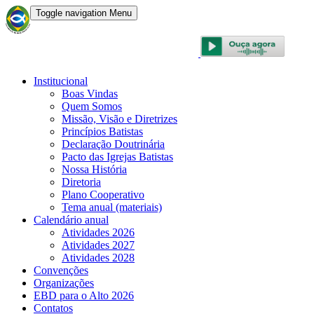
Toggle navigation
Menu
CONVENÇÃO BATISTA BRASILEIRA
Institucional
Boas Vindas
Quem Somos
Missão, Visão e Diretrizes
Princípios Batistas
Declaração Doutrinária
Pacto das Igrejas Batistas
Nossa História
Diretoria
Plano Cooperativo
Tema anual (materiais)
Calendário anual
Atividades 2026
Atividades 2027
Atividades 2028
Convenções
Organizações
EBD para o Alto 2026
Contatos