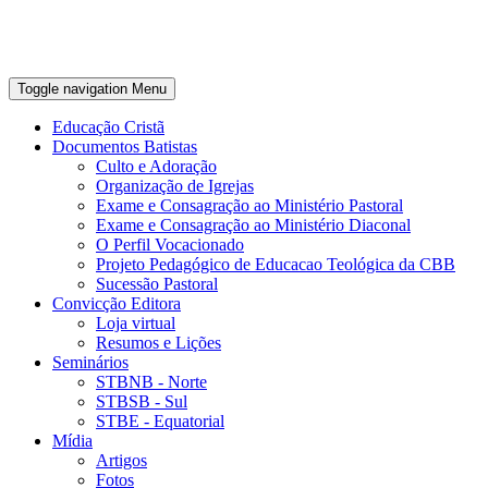
Toggle navigation
Menu
Educação Cristã
Documentos Batistas
Culto e Adoração
Organização de Igrejas
Exame e Consagração ao Ministério Pastoral
Exame e Consagração ao Ministério Diaconal
O Perfil Vocacionado
Projeto Pedagógico de Educacao Teológica da CBB
Sucessão Pastoral
Convicção Editora
Loja virtual
Resumos e Lições
Seminários
STBNB - Norte
STBSB - Sul
STBE - Equatorial
Mídia
Artigos
Fotos